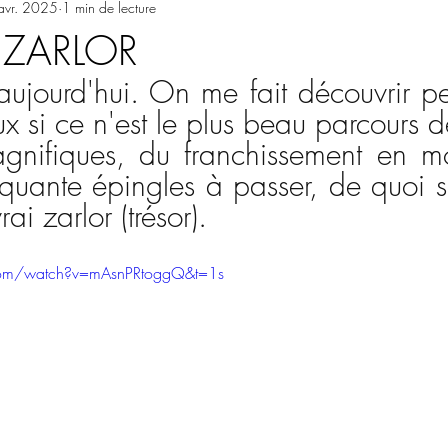
avr. 2025
1 min de lecture
- ZARLOR
 aujourd'hui. On me fait découvrir peu
 si ce n'est le plus beau parcours de 
nifiques, du franchissement en mo
quante épingles à passer, de quoi s
rai zarlor (trésor).
com/watch?v=mAsnPRtoggQ&t=1s