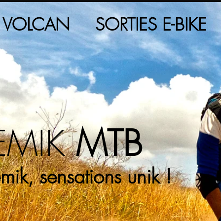
 VOLCAN
SORTIES E-BIKE
EMIK
MTB
mik, sensations unik !