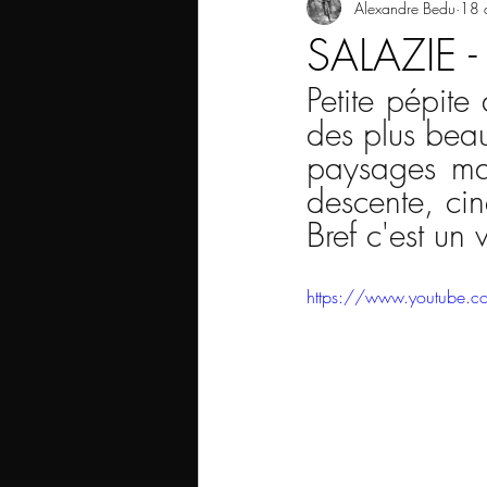
Alexandre Bedu
18 
SALAZIE 
Petite pépite
des plus beaux
paysages mag
descente, cin
Bref c'est un v
https://www.youtube.